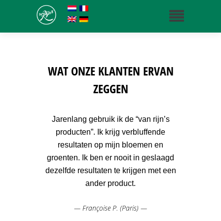
WAT ONZE KLANTEN ERVAN
ZEGGEN
ik mijn
Jarenlang gebruik ik de “van rijn’s
Als va
t op de
producten”. Ik krijg verbluffende
gehad
resultaten op mijn bloemen en
 ik kan
groenten. Ik ben er nooit in geslaagd
Zel
 planten
dezelfde resultaten te krijgen met een
resu
den.
ander product.
—
— Françoise P. (Paris) —