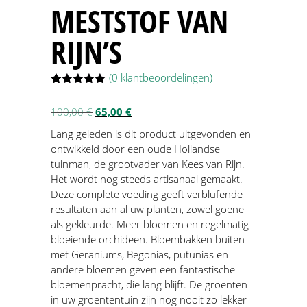
MESTSTOF VAN
RIJN’S
(
0
klantbeoordelingen)
Gewaardeerd
14
5.00
op 5
Oorspronkelijke
Huidige
100,00
€
65,00
€
gebaseerd
op
prijs
prijs
Lang geleden is dit product uitgevonden en
klantbeoordelingen
was:
is:
ontwikkeld door een oude Hollandse
100,00 €.
65,00 €.
tuinman, de grootvader van Kees van Rijn.
Het wordt nog steeds artisanaal gemaakt.
Deze complete voeding geeft verblufende
resultaten aan al uw planten, zowel goene
als gekleurde. Meer bloemen en regelmatig
bloeiende orchideen. Bloembakken buiten
met Geraniums, Begonias, putunias en
andere bloemen geven een fantastische
bloemenpracht, die lang blijft. De groenten
in uw groententuin zijn nog nooit zo lekker