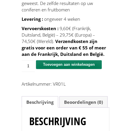
geweest. De zelfde resultaten op uw
coniferen en fruitbomen
Levering :
ongeveer 4 weken
Vervoerskosten :
9,60€ (Frankrijk,
Duitsland, België) – 29,75€ (Europa) –
74,50€ (Wereld).
Verzendkosten zijn
gratis voor een order van € 55 of meer
aan de Frankrijk, Duitsland en België.
Meststof
Toevoegen aan winkelwagen
van
Rijn's
aantal
Artikelnummer:
VR01L
Beschrijving
Beoordelingen (0)
BESCHRIJVING